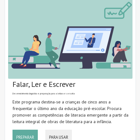
Conhecimento das letras
Conhecimento lexical (vocabulário)
Conhecimento morfológico
Conhecimento sintático
Consciência fonémica
Consciência fonológica
Falar, Ler e Escrever
Desenvolvimento linguístico
Desenvolvimento linguístico e preparação para a leitura e a escrita
Dificuldades de aprendizagem
Este programa destina-se a crianças de cinco anos a
frequentar o último ano da educação pré-escolar. Procura
Escrita (codificação)
promover as competências de literacia emergente a partir da
leitura integral de obras de literatura para a infância.
Fluência
Fonologia
PREPARAR
PARA USAR