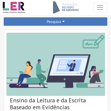
Pesquisa
PARA QUÊ?
PREPARAR
APRENDER
DESENVOLVER
REFORÇAR
O QUÊ?
Ensino da Leitura e da Escrita
A CIÊNCIA MOSTRA
RECOMENDA-SE
Baseado em Evidências