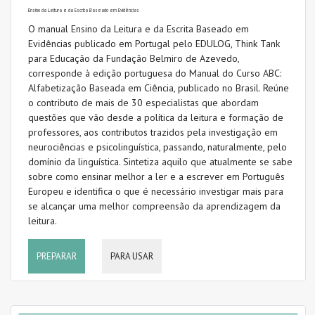
Ensino da Leitura e da Escrita Baseado em Evidências
O manual Ensino da Leitura e da Escrita Baseado em
VER TODOS
Evidências publicado em Portugal pelo EDULOG, Think Tank
PARA USAR
para Educação da Fundação Belmiro de Azevedo,
corresponde à edição portuguesa do Manual do Curso ABC:
Alfabetização Baseada em Ciência, publicado no Brasil. Reúne
o contributo de mais de 30 especialistas que abordam
questões que vão desde a política da leitura e formação de
TAGS
professores, aos contributos trazidos pela investigação em
neurociências e psicolinguística, passando, naturalmente, pelo
domínio da linguística. Sintetiza aquilo que atualmente se sabe
sobre como ensinar melhor a ler e a escrever em Português
Avaliação
Europeu e identifica o que é necessário investigar mais para
se alcançar uma melhor compreensão da aprendizagem da
Caligrafia
leitura.
Código ortográfico
PREPARAR
PARA USAR
Compreensão da leitura
Compreensão oral