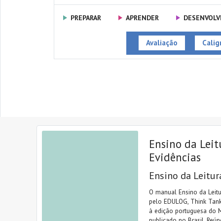
PREPARAR
APRENDER
DESENVOLV
Avaliação
Caligr
Ensino da Leit
Evidências
Ensino da Leitur
O manual Ensino da Leitu
pelo EDULOG, Think Tank
à edição portuguesa do 
publicado no Brasil. Reú