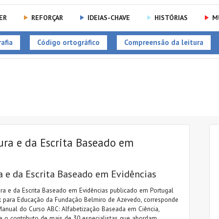
ER
REFORÇAR
IDEIAS-CHAVE
HISTÓRIAS
M
afia
Código ortográfico
Compreensão da leitura
ura e da Escrita Baseado em
a e da Escrita Baseado em Evidências
ra e da Escrita Baseado em Evidências publicado em Portugal
 para Educação da Fundação Belmiro de Azevedo, corresponde
Manual do Curso ABC: Alfabetização Baseada em Ciência,
ne o contributo de mais de 30 especialistas que abordam