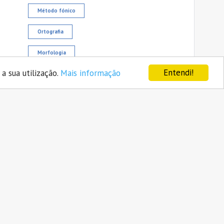
Método fónico
Ortografia
Morfologia
Entendi!
a sua utilização.
Mais informação
Princípio alfabético
Promoção da leitura