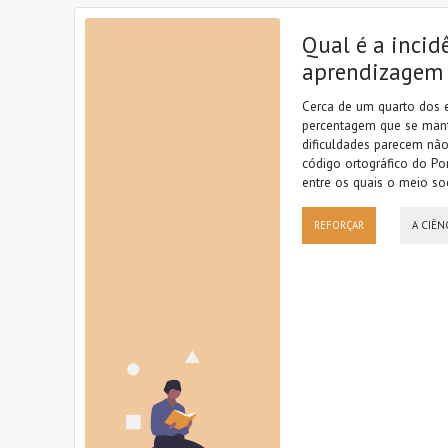
Qual é a incid
aprendizagem d
Cerca de um quarto dos e
percentagem que se mant
dificuldades parecem nã
código ortográfico do Por
entre os quais o meio so
REFORÇAR
A CIÊN