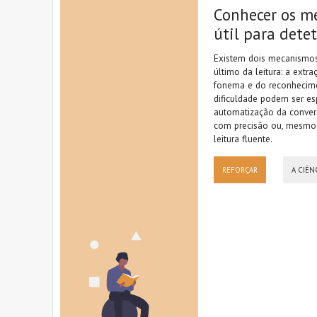
Conhecer os me
útil para dete
Existem dois mecanismos
último da leitura: a extr
fonema e do reconhecimen
dificuldade podem ser es
automatização da conver
com precisão ou, mesmo 
leitura fluente.
REFORÇAR
A CIÊN