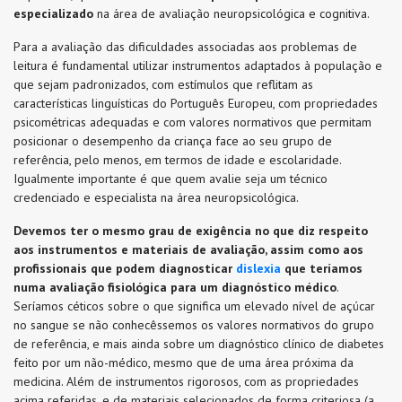
especializado
na área de avaliação neuropsicológica e cognitiva.
Para a avaliação das dificuldades associadas aos problemas de
leitura é fundamental utilizar instrumentos adaptados à população e
que sejam padronizados, com estímulos que reflitam as
características linguísticas do Português Europeu, com propriedades
psicométricas adequadas e com valores normativos que permitam
posicionar o desempenho da criança face ao seu grupo de
referência, pelo menos, em termos de idade e escolaridade.
Igualmente importante é que quem avalie seja um técnico
credenciado e especialista na área neuropsicológica.
Devemos ter o mesmo grau de exigência no que diz respeito
aos instrumentos e materiais de avaliação, assim como aos
profissionais que podem diagnosticar
dislexia
que teríamos
numa avaliação fisiológica para um diagnóstico médico
.
Seríamos céticos sobre o que significa um elevado nível de açúcar
no sangue se não conhecêssemos os valores normativos do grupo
de referência, e mais ainda sobre um diagnóstico clínico de diabetes
feito por um não-médico, mesmo que de uma área próxima da
medicina. Além de instrumentos rigorosos, com as propriedades
acima referidas, e de materiais selecionados de forma criteriosa (a