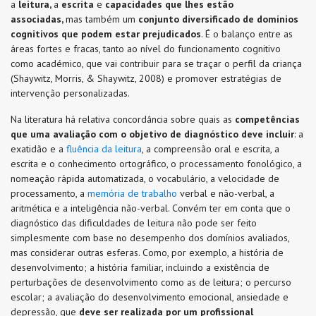
a
leitura,
a
escrita
e
capacidades que lhes estão
associadas,
mas também um
conjunto diversificado de domínios
cognitivos que podem estar prejudicados
. É o balanço entre as
áreas fortes e fracas, tanto ao nível do funcionamento cognitivo
como académico, que vai contribuir para se traçar o perfil da criança
(Shaywitz, Morris, & Shaywitz, 2008) e promover estratégias de
intervenção personalizadas.
Na literatura há relativa concordância sobre quais as
competências
que uma avaliação com o objetivo de diagnóstico deve incluir
: a
exatidão e a
fluência da leitura
, a compreensão oral e escrita, a
escrita e o conhecimento ortográfico, o processamento fonológico, a
nomeação rápida automatizada, o vocabulário, a velocidade de
processamento, a
memória de trabalho
verbal e não-verbal, a
aritmética e a inteligência não-verbal. Convém ter em conta que o
diagnóstico das dificuldades de leitura não pode ser feito
simplesmente com base no desempenho dos domínios avaliados,
mas considerar outras esferas. Como, por exemplo, a história de
desenvolvimento; a história familiar, incluindo a existência de
perturbações de desenvolvimento como as de leitura; o percurso
escolar; a avaliação do desenvolvimento emocional, ansiedade e
depressão, que
deve ser realizada por um profissional