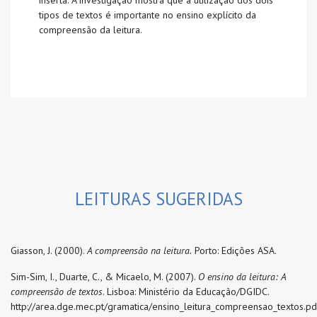
inserta. A investigação mostra que a utilização dos dois
tipos de textos é importante no ensino explícito da
compreensão da leitura.
LEITURAS SUGERIDAS
Giasson, J. (2000).
A compreensão na leitura.
Porto: Edições ASA.
Sim-Sim, I., Duarte, C., & Micaelo, M. (2007).
O ensino da leitura: A
compreensão de textos
. Lisboa: Ministério da Educação/DGIDC.
http://area.dge.mec.pt/gramatica/ensino_leitura_compreensao_textos.pd