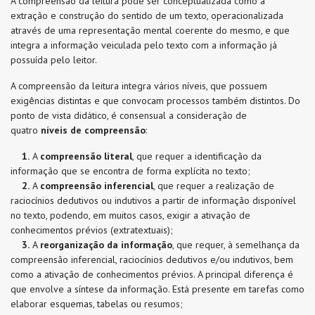
A compreensão da leitura pode ser conceptualizada como a
extração e construção do sentido de um texto, operacionalizada
através de uma representação mental coerente do mesmo, e que
integra a informação veiculada pelo texto com a informação já
possuída pelo leitor.
A compreensão da leitura integra vários níveis, que possuem
exigências distintas e que convocam processos também distintos. Do
ponto de vista didático, é consensual a consideração de
quatro
níveis de compreensão
:
1.
A
compreensão literal
, que requer a identificação da
informação que se encontra de forma explícita no texto;
2.
A
compreensão inferencial
, que requer a realização de
raciocínios dedutivos ou indutivos a partir de informação disponível
no texto, podendo, em muitos casos, exigir a ativação de
conhecimentos prévios (extratextuais);
3.
A
reorganização da informação
, que requer, à semelhança da
compreensão inferencial, raciocínios dedutivos e/ou indutivos, bem
como a ativação de conhecimentos prévios. A principal diferença é
que envolve a síntese da informação. Está presente em tarefas como
elaborar esquemas, tabelas ou resumos;