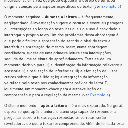
motivacional, uma vez que pode espoletar o desejo de ler e/ou
dirigir a atenção para aspetos específicos do texto. (ver
Exemplo 3
)
O momento seguinte –
durante a leitura
– é, frequentemente,
negligenciado. A investigação sugere o recurso a eventuais paragens
ou interrupções ao longo do texto, nas quais o aluno é convidado a
interrogar o próprio texto. Um dos problemas desta abordagem é
que pode dificultar a apreensão do sentido global do texto e
interferir na apreciação do mesmo. Assim, numa abordagem
conciliadora, sugere-se uma primeira leitura sem interrupções,
seguida de uma releitura de aprofundamento. Trata-se de um
momento decisivo para: i) a identificação da informação relevante e
acessória; ii) a realização de inferências; iii) a efetuação de juízos
críticos sobre o que é lido e; iv) a integração da informação
veiculada pelo texto nos conhecimentos prévios do leitor. É,
igualmente, um momento-chave para a autoavaliação da
compreensão e para a regulação da mesma. (ver
Exemplo 4
)
O último momento –
após a leitura
– é o mais explorado. No geral,
espera-se que, após a leitura, o aluno seja capaz de responder a
perguntas sobre o texto, cujas respostas, se corretas, serão
reveladoras de que o texto foi compreendido. Além de limitada, esta