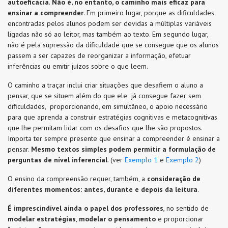
autoeficácia
.
Não é, no entanto, o caminho mais eficaz para
ensinar a compreender
. Em primeiro lugar, porque as dificuldades
encontradas pelos alunos podem ser devidas a múltiplas variáveis
ligadas não só ao leitor, mas também ao texto. Em segundo lugar,
não é pela supressão da dificuldade que se consegue que os alunos
passem a ser capazes de reorganizar a informação, efetuar
inferências ou emitir juízos sobre o que leem.
O caminho a traçar inclui criar situações que desafiem o aluno a
pensar, que se situem além do que ele já consegue fazer sem
dificuldades, proporcionando, em simultâneo, o apoio necessário
para que aprenda a construir estratégias cognitivas e metacognitivas
que lhe permitam lidar com os desafios que lhe são propostos.
Importa ter sempre presente que ensinar a compreender é ensinar a
pensar.
Mesmo textos simples podem permitir a formulação de
perguntas de nível inferencial
. (ver
Exemplo 1
e
Exemplo 2
)
O ensino da compreensão requer, também, a
consideração de
diferentes momentos: antes, durante e depois da leitura
.
É imprescindível ainda o papel dos professores
, no sentido de
modelar
estratégias
,
modelar o pensamento
e proporcionar