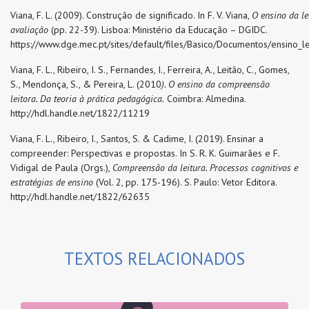
Viana, F. L. (2009). Construção de significado. In F. V. Viana,
O ensino da le
avaliação
(pp. 22-39). Lisboa: Ministério da Educação – DGIDC.
https://www.dge.mec.pt/sites/default/files/Basico/Documentos/ensino_le
Viana, F. L., Ribeiro, I. S., Fernandes, I., Ferreira, A., Leitão, C., Gomes,
S., Mendonça, S., & Pereira, L. (2010
). O ensino da compreensão
leitora. Da teoria à prática pedagógica.
Coimbra: Almedina.
http://hdl.handle.net/1822/11219
Viana, F. L., Ribeiro, I., Santos, S. & Cadime, I. (2019). Ensinar a
compreender: Perspectivas e propostas. In S. R. K. Guimarães e F.
Vidigal de Paula (Orgs.),
Compreensão da leitura. Processos cognitivos e
estratégias de ensino
(Vol. 2, pp. 175-196). S. Paulo: Vetor Editora.
http://hdl.handle.net/1822/62635
TEXTOS RELACIONADOS