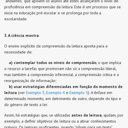
“andaimes” que apoiem os alunos até estes alcançarem o nível de
proficiência em compreensão da leitura. Este é um processo que se
inicia na educação pré-escolar e se prolonga por toda a
escolaridade.
3. A ciência mostra
O ensino explícito da compreensão da leitura aponta para a
necessidade de:
a)
contemplar todos os níveis de compreensão
, o que implica
o recurso a tarefas que promovam não só a compreensão literal,
mas também a compreensão inferencial, a compreensão crítica e a
reorganização de informação;
b)
usar
estratégias diferenciadas em função do momento de
leitura
(ver
Exemplo 3
,
Exemplo 4
e
Exemplo 5
). A ênfase em
determinado momento, em detrimento de outro, depende do tipo e
do género de texto a ler.
Assim, há estratégias que, se utilizadas
antes da leitura
, ajudam, por
exemplo, a definir objetivos de leitura ou a ativar conhecimentos
prévios. Os leitores proficientes, quando “olham para um texto”,