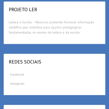
PROJETO LER
Leitura e Escrita – Recursos pretende fornecer informação
científica que contribua para opções pedagógicas
fundamentadas, no ensino da leitura e da escrita.
REDES SOCIAIS
Facebook
Instagram