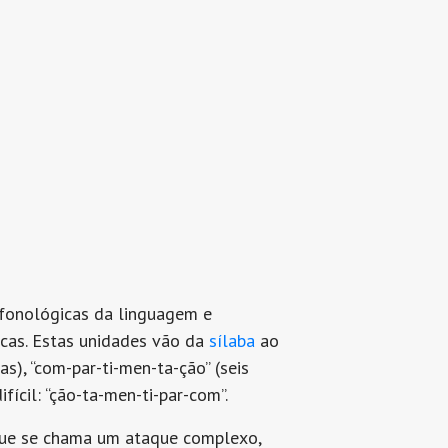
 fonológicas da linguagem e
icas. Estas unidades vão da
sílaba
ao
as), “com-par-ti-men-ta-ção” (seis
fícil: “ção-ta-men-ti-par-com”.
que se chama um ataque complexo,