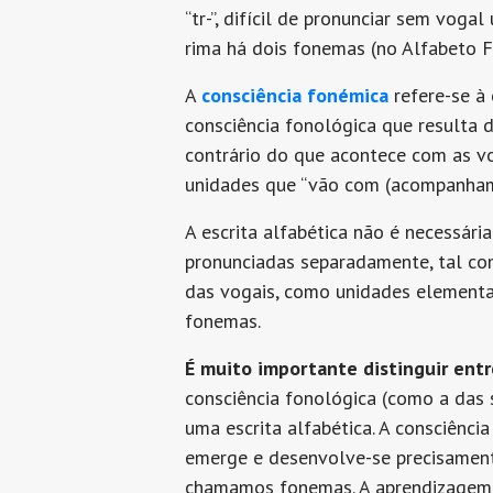
“tr-”, difícil de pronunciar sem vogal 
rima há dois fonemas (no Alfabeto Fon
A
consciência fonémica
refere-se à
consciência fonológica que resulta 
contrário do que acontece com as vo
unidades que “vão com (acompanham) 
A escrita alfabética não é necessár
pronunciadas separadamente, tal com
das vogais, como unidades elementar
fonemas.
É muito importante distinguir ent
consciência fonológica (como a das 
uma escrita alfabética. A consciênc
emerge e desenvolve-se precisamente
chamamos fonemas. A aprendizagem d