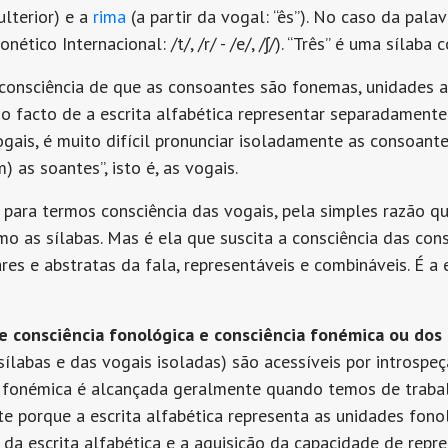
ulterior) e a
rima
(a partir da vogal: “ês”). No caso da pala
ético Internacional: /t/, /r/ - /e/, /ʃ/). “Três” é uma sílab
 consciência de que as consoantes são fonemas, unidades 
do facto de a escrita alfabética representar separadamente
gais, é muito difícil pronunciar isoladamente as consoant
as soantes”, isto é, as vogais.
ia para termos consciência das vogais, pela simples razão 
o as sílabas. Mas é ela que suscita a consciência das con
es e abstratas da fala, representáveis e combináveis. É 
re consciência fonológica e consciência fonémica ou dos
sílabas e das vogais isoladas) são acessíveis por introsp
ia fonémica é alcançada geralmente quando temos de trabalh
 porque a escrita alfabética representa as unidades fono
a escrita alfabética e a aquisição da capacidade de rep