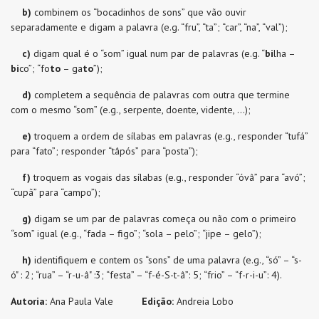
b)
combinem os “bocadinhos de sons” que vão ouvir
separadamente e digam a palavra (e.g. “fru”, “ta”; “car”, “na”, “val”);
c)
digam qual é o “som” igual num par de palavras (e.g. “
bi
lha –
bi
co”; “fo
to
– ga
to
”);
d)
completem a sequência de palavras com outra que termine
com o mesmo “som” (e.g., serpente, doente, vidente, …);
e)
troquem a ordem de sílabas em palavras (e.g., responder “tufá”
para “fato”; responder “tâpós” para “posta”);
f)
troquem as vogais das sílabas (e.g., responder “óvâ” para “avó”;
“cupã” para “campo”);
g)
digam se um par de palavras começa ou não com o primeiro
“som” igual (e.g., “fada – figo”; “sola – pelo”; “jipe – gelo”);
h)
identifiquem e contem os “sons” de uma palavra (e.g., “só” – “s-
ó" : 2; “rua” – “r-u-â" :3; “festa” – “f-é-S-t-â”: 5; “frio” – “f-r-i-u”: 4).
Autoria:
Ana Paula Vale
Edição:
Andreia Lobo