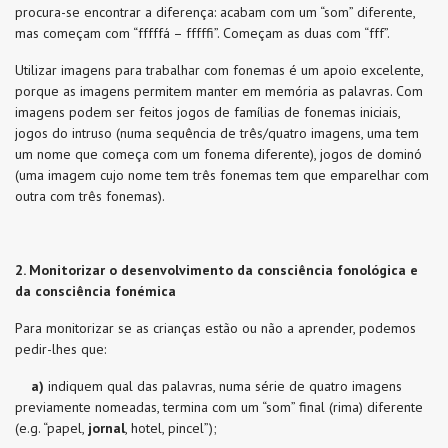
procura-se encontrar a diferença: acabam com um “som” diferente,
mas começam com “fffffá – fffffi”. Começam as duas com “fff”.
Utilizar imagens para trabalhar com fonemas é um apoio excelente,
porque as imagens permitem manter em memória as palavras. Com
imagens podem ser feitos jogos de famílias de fonemas iniciais,
jogos do intruso (numa sequência de três/quatro imagens, uma tem
um nome que começa com um fonema diferente), jogos de dominó
(uma imagem cujo nome tem três fonemas tem que emparelhar com
outra com três fonemas).
2. Monitorizar o desenvolvimento da consciência fonológica e
da consciência fonémica
Para monitorizar se as crianças estão ou não a aprender, podemos
pedir-lhes que:
a)
indiquem qual das palavras, numa série de quatro imagens
previamente nomeadas, termina com um “som” final (rima) diferente
(e.g. “papel,
jornal
, hotel, pincel”);