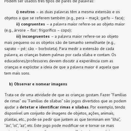
Podem ser usados três tipos de pares de palavras:
i) neutros
– as duas palavras têm a mesma extensão e os
objetos a que se referem também (e.g., pera – maçã; garfo – faca);
ii) congruentes
– a palavra maior refere-se ao objeto maior
(e.g., árvore – flor; frigorífico – copo);
iii) incongruentes
– a palavra maior refere-se ao objeto
mais pequeno ou os objetos são de tamanho semelhante (e.g.,
sapato – pé; cão – borboleta). Para medir a extensão de cada
palavra, as crianças batem palmas por cada sílaba e contam. Os
educadores/professores devem discutir a experiência com as
crianças e explicitar a ideia de que a palavra maior é aquela que
tem mais sons.
b)
Observar e nomear imagens
Trata-se de uma atividade de que as crianças gostam. Fazer “Famílias
de rimas” ou “Famílias de sílabas” são jogos divertidos que as podem
ajudar a
detetar e identificar rimas e sílabas
. Por exemplo, tendo
disponível um conjunto de imagens de objetos, ações, animais,
plantas, etc., pode-se pedir que juntem as que terminam em “ilha”,
”ão”, “ol”, “az”, etc. Este jogo pode modificar-se e tornar-se mais