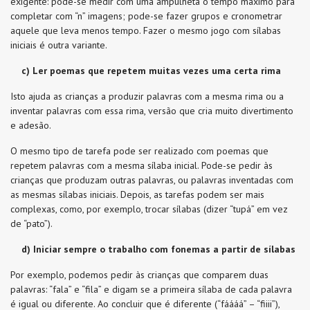
exigente: pode-se medir com uma ampulheta o tempo máximo para
completar com “n” imagens; pode-se fazer grupos e cronometrar
aquele que leva menos tempo. Fazer o mesmo jogo com sílabas
iniciais é outra variante.
c)
Ler poemas que repetem muitas vezes uma certa rima
Isto ajuda as crianças a produzir palavras com a mesma rima ou a
inventar palavras com essa rima, versão que cria muito divertimento
e adesão.
O mesmo tipo de tarefa pode ser realizado com poemas que
repetem palavras com a mesma sílaba inicial. Pode-se pedir às
crianças que produzam outras palavras, ou palavras inventadas com
as mesmas sílabas iniciais. Depois, as tarefas podem ser mais
complexas, como, por exemplo, trocar sílabas (dizer “tupá” em vez
de “pato”).
d)
Iniciar sempre o trabalho com fonemas a partir de sílabas
Por exemplo, podemos pedir às crianças que comparem duas
palavras: “fala” e “fila” e digam se a primeira sílaba de cada palavra
é igual ou diferente. Ao concluir que é diferente (“fáááá” – “fiiii”),