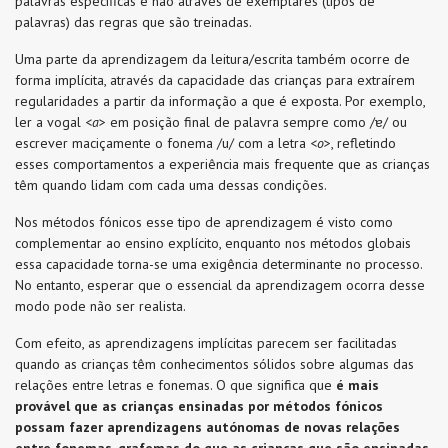
palavras específicas e não através de exemplares (tipos de
palavras) das regras que são treinadas.
Uma parte da aprendizagem da leitura/escrita também ocorre de
forma implícita, através da capacidade das crianças para extraírem
regularidades a partir da informação a que é exposta. Por exemplo,
ler a vogal <
a
> em posição final de palavra sempre como /ɐ/ ou
escrever maciçamente o fonema /u/ com a letra <
o
>, refletindo
esses comportamentos a experiência mais frequente que as crianças
têm quando lidam com cada uma dessas condições.
Nos métodos fónicos esse tipo de aprendizagem é visto como
complementar ao ensino explícito, enquanto nos métodos globais
essa capacidade torna-se uma exigência determinante no processo.
No entanto, esperar que o essencial da aprendizagem ocorra desse
modo pode não ser realista.
Com efeito, as aprendizagens implícitas parecem ser facilitadas
quando as crianças têm conhecimentos sólidos sobre algumas das
relações entre letras e fonemas. O que significa que
é mais
provável que as crianças ensinadas por métodos fónicos
possam fazer aprendizagens autónomas de novas relações