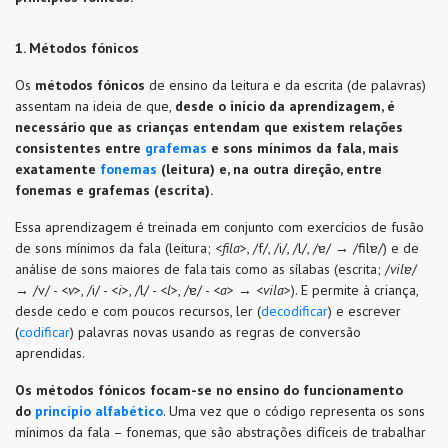
1. Métodos fónicos
Os
métodos fónicos
de ensino da leitura e da escrita (de palavras)
assentam na ideia de que,
desde o início da aprendizagem, é
necessário que as crianças entendam que existem relações
consistentes entre
grafemas
e sons mínimos da fala
, mais
exatamente
fonemas
(leitura) e, na outra direção, entre
fonemas e grafemas (escrita).
Essa aprendizagem é treinada em conjunto com exercícios de fusão
de sons mínimos da fala (leitura; <
fila
>, /f/, /i/, /l/, /ɐ/ → /filɐ/) e de
análise de sons maiores de fala tais como as sílabas (escrita; /
vilɐ
/
→ /v/ - <
v
>, /i/ - <
i
>, /l/ - <
l
>, /ɐ/ - <
a
> → <
vila
>). E permite à criança,
desde cedo e com poucos recursos, ler (
decodificar
) e escrever
(
codificar
) palavras novas usando as regras de conversão
aprendidas.
Os métodos fónicos focam-se no ensino do funcionamento
do
princípio alfabético
. Uma vez que o código representa os sons
mínimos da fala – fonemas, que são abstrações difíceis de trabalhar