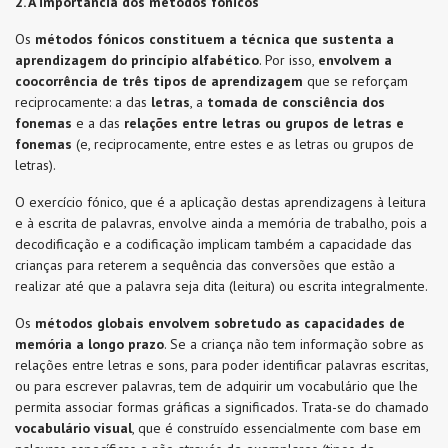
2. A importância dos métodos fónicos
Os
métodos fónicos constituem a técnica que sustenta a
aprendizagem do princípio alfabético
. Por isso,
envolvem a
coocorrência de três tipos de aprendizagem
que se reforçam
reciprocamente: a das
l
etras
, a
tomada de consciência dos
fonemas
e a das
relações entre letras ou grupos de letras e
fonemas
(e, reciprocamente, entre estes e as letras ou grupos de
letras).
O exercício fónico, que é a aplicação destas aprendizagens à leitura
e à escrita de palavras, envolve ainda a memória de trabalho, pois a
decodificação e a codificação implicam também a capacidade das
crianças para reterem a sequência das conversões que estão a
realizar até que a palavra seja dita (leitura) ou escrita integralmente.
Os
métodos globais envolvem sobretudo as capacidades de
memória
a longo prazo
. Se a criança não tem informação sobre as
relações entre letras e sons, para poder identificar palavras escritas,
ou para escrever palavras, tem de adquirir um vocabulário que lhe
permita associar formas gráficas a significados. Trata-se do chamado
vocabulário visual
, que é construído essencialmente com base em