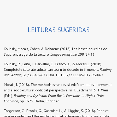
LEITURAS SUGERIDAS
Kolinsky, Morais, Cohen & Dehaene (2018). Les bases neurales de
l’apprentissage de la lecture.
Langue Française,
199
, 17-33.
Kolinsky, R., Leite, I., Carvalho, C., Franco, A., & Morais, J. (2018).
Completely illiterate adults can learn to decode in 3 months.
Reading
and Writing
,
31
(3), 649–677. Doi: 10.1007/ s11145-017-9804-7
Morais, J. (2018). The methods issue revisited: From a developmental
and a socio-cultural-political perspective. In T. Lachmann & T. Weis
(Eds.),
Reading and Dyslexia: From Basic Functions to Higher Order
Cognition,
pp. 9-25. Berlin, Springer.
Torgerson, C., Brooks, G., Gascoine, L., & Higgins, S. (2018). Phonics:
reading policy and the evidence of effectiveness from a systematic