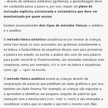
– através de símbolos arbitrários (grafemas), a aprendizagem deve
ser conduzida passo a passo e, por isso, requer um
plano de
instrução explícita, estruturada e sistemática que deve ser
monitorizado por quem ensina
.
Existem essencialmente
dois tipos de métodos fónicos
: o sintético
e o analítico.
O
método fónico sintético
caracteriza-se por ensinar às crianças,
numa fase inicial, os sons associados aos grafemas isoladamente e,
na leitura, a fusão/síntese da sequência desses sons para pronunciar
a palavra em estudo; na escrita, a análise dos sons de uma palavra
para poder escrevê-la. Posteriormente, são ensinadas estruturas mais
complexas, como, por exemplo, <
ci
> e <
ce
> na leitura e sequências
como /gi/ → <
gui
> na escrita.
O
método fónico analítico
ensina as crianças através da
comparação de palavras que partilham um dado grafema e, por isso,
também um dado fonema. Por exemplo, as crianças são expostas a,
e aprendem a identificar, um pequeno conjunto de palavras que
começam com a mesma letra (<
vi
>, <
vez
> e <
voa
>) e são ensinadas a
reconhecer a letra que se repete e que tem o mesmo som. Não