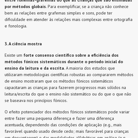
entre fonemas-grafemas do que as crianças que são ensinadas
por métodos globais
. Para exemplificar, se a criança não conhece
bem as relações entre grafemas simples e sons, pode ter
dificuldade em atender às relações mais complexas entre ortografia
e fonologia.
3. A ciência mostra
Existe um
forte consenso científico sobre a eficiência dos
métodos fónicos sistemáticos durante o período inicial do
ensino da leitura e da escrita
. A maioria dos estudos que
utilizaram metodologias científicas robustas ao compararem métodos
de ensino mostraram que os métodos fónicos sistemáticos
capacitaram as crianças para fazerem progressos mais sólidos na
leitura/escrita do que o ensino não sistemático ou do que o que não
se baseava nos princípios fónicos.
O efeito potenciador dos métodos fónicos sistemáticos pode variar
entre fazer uma pequena diferença e fazer uma diferença
acentuada, dependendo das condições de aplicação (e.g., mais
favorável quando usado desde cedo; mais favorável para crianças
em desvantagem) e das modalidades alfabéticas em análise (e.g.,