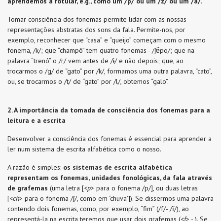
aprendemos a rotular, e.g., como um /p/ ou um /z/ ou um /a/
.
Tomar consciência dos fonemas permite lidar com as nossas
representações abstratas dos sons da fala. Permite-nos, por
exemplo, reconhecer que “casa” e “queijo” começam com o mesmo
fonema, /k/; que “champô” tem quatro fonemas - /ʃɐ̃po/; que na
palavra “trenó” o /r/ vem antes de /ɨ/ e não depois; que, ao
trocarmos o /g/ de “gato” por /k/, formamos uma outra palavra, “cato”,
ou, se trocarmos o /t/ de “gato” por /l/, obtemos “galo”.
2. A importância da tomada de consciência dos fonemas para a
leitura e a escrita
Desenvolver a consciência dos fonemas é essencial para aprender a
ler num sistema de escrita alfabética como o nosso.
A razão é simples:
os sistemas de escrita alfabética
representam os fonemas, unidades fonológicas, da fala através
de grafemas
(uma letra [<
p
> para o fonema /p/], ou duas letras
[<
ch
> para o fonema /ʃ/, como em ‘chuva’]). Se dissermos uma palavra
contendo dois fonemas, como, por exemplo, “fim” (/f/- /ĩ/), ao
representá-la na escrita teremos que usar dois grafemas (<
f
> - ). Se