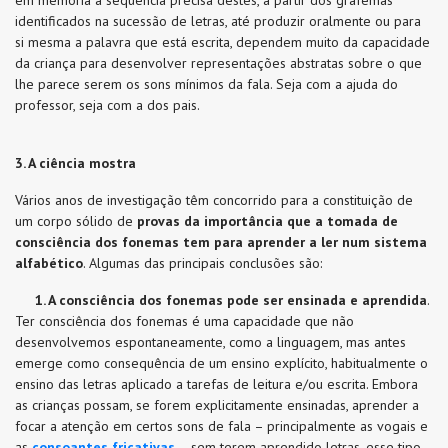
em memória a sequência precisa destes, a partir dos grafemas
identificados na sucessão de letras, até produzir oralmente ou para
si mesma a palavra que está escrita, dependem muito da capacidade
da criança para desenvolver representações abstratas sobre o que
lhe parece serem os sons mínimos da fala. Seja com a ajuda do
professor, seja com a dos pais.
3. A ciência mostra
Vários anos de investigação têm concorrido para a constituição de
um corpo sólido de
provas da importância que a tomada de
consciência dos fonemas tem para aprender a ler num sistema
alfabético
. Algumas das principais conclusões são:
1.
A consciência dos fonemas pode ser ensinada e aprendida
.
Ter consciência dos fonemas é uma capacidade que não
desenvolvemos espontaneamente, como a linguagem, mas antes
emerge como consequência de um ensino explícito, habitualmente o
ensino das letras aplicado a tarefas de leitura e/ou escrita. Embora
as crianças possam, se forem explicitamente ensinadas, aprender a
focar a atenção em certos sons de fala – principalmente as vogais e
as
consoantes fricativas
– sem terem aprendido letras, esse tipo