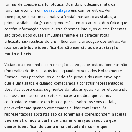
formas de consciência fonológica. Quando produzimos fala, os
fonemas ocorrem em
coarticulação
uns com os outros. Por
exemplo, se dissermos a palavra “crista” marcando as sílabas, a
primeira sílaba - /kriʃ/- corresponderá a um ato articulatório único que
contém informação sobre quatro fonemas. Isto é, os quatro fonemas
são produzidos quase simultaneamente e as características
articulatórias/acústicas de uns influenciam a produção dos outros. Por
isso,
separá-los e identificá-los são exercícios de abstração
muito difíceis
.
Voltando ao exemplo, com exceção da vogal, os outros fonemas não
têm realidade física – acústica – quando produzidos isoladamente.
Conseguimos percebê-los quando são produzidos num envelope
que é uma sílaba e quando começamos a construir representações
abstratas sobre esses segmentos da fala, as quais vamos elaborando
na nossa mente como objetos sonoros à medida que somos
confrontados com o exercício de pensar sobre os sons da fala,
provavelmente quando começamos a lidar com letras. As
representações abstratas são os
fonemas
e correspondem a
ideias
que construímos a partir de uma informação acústica que
vamos identificando como uma unidade de som e que