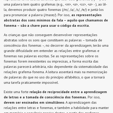
uma palavra tem quatro grafemas (e.g., <
m
>, <
a
>, <
ss
>, <
a
> - ), ao lê-
la, devemos produzir quatro fonemas (/m/, /a/, /s/, /ɐ/) e juntá-los
para pronunciar a palavra (/masɐ/). Por isso,
as representações
abstratas dos sons mínimos da fala – aquilo que chamamos de
fonema – são a chave para usar o código da escrita.
As crianças que
não conseguem desenvolver representações
abstratas sobre os sons que constituem as palavras – tomada de
consciência dos fonemas –, no decorrer da aprendizagem, terão uma
grande dificuldade em entender as relações entre grafemas e
fonemas nas palavras escritas. Se as representações sobre os
fonemas forem inexistentes ou imprecisas, a forma escrita das
palavras parecerá arbitrária, não dependente da sistematicidade das
relações grafema-fonema. A leitura assentará mais na memorização
de palavras do que no uso do princípio alfabético, o que a tornará
uma tarefa praticamente impossível.
Existe uma forte
relação de reciprocidade entre a
aprendizagem
de letras e a tomada de consciência dos fonemas.
Por isso,
d
evem ser ensinados em simultâneo
. A aprendizagem das
relações entre letras e fonemas, e também a habilidade para manter