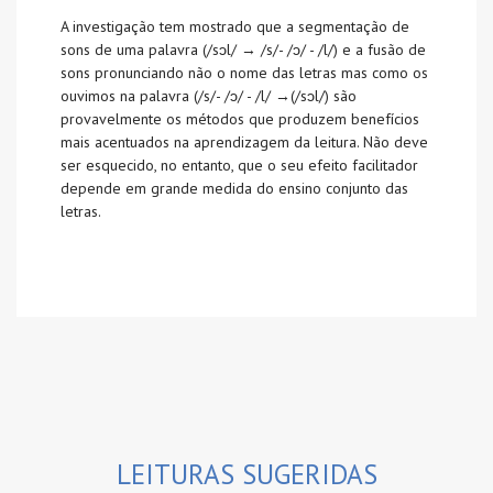
A investigação tem mostrado que a segmentação de
sons de uma palavra (/sɔl/ → /s/- /ɔ/ - /l/) e a fusão de
sons pronunciando não o nome das letras mas como os
ouvimos na palavra (/s/- /ɔ/ - /l/ →(/sɔl/) são
provavelmente os métodos que produzem benefícios
mais acentuados na aprendizagem da leitura. Não deve
ser esquecido, no entanto, que o seu efeito facilitador
depende em grande medida do ensino conjunto das
letras.
LEITURAS SUGERIDAS