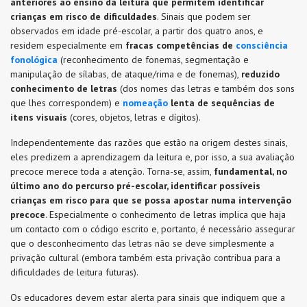
anteriores ao ensino da leitura
que permitem identificar
crianças em risco de dificuldades
. Sinais que podem ser
observados em idade pré-escolar, a partir dos quatro anos, e
residem especialmente em
fracas competências de
consciência
fonológica
(reconhecimento de fonemas, segmentação e
manipulação de sílabas, de ataque/rima e de fonemas),
reduzido
conhecimento de letras
(dos nomes das letras e também dos sons
que lhes correspondem) e
nomeação
lenta de sequências de
itens visuais
(cores, objetos, letras e dígitos).
Independentemente das razões que estão na origem destes sinais,
eles predizem a aprendizagem da leitura e, por isso, a sua avaliação
precoce merece toda a atenção. Torna-se, assim,
fundamental, no
último ano do percurso pré-escolar, identificar possíveis
crianças em risco para que se possa apostar numa intervenção
precoce
. Especialmente o conhecimento de letras implica que haja
um contacto com o código escrito e, portanto, é necessário assegurar
que o desconhecimento das letras não se deve simplesmente a
privação cultural (embora também esta privação contribua para a
dificuldades de leitura futuras).
Os educadores devem estar alerta para sinais que indiquem que a