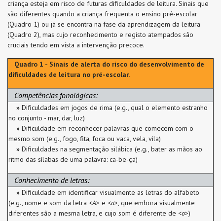
criança esteja em risco de futuras dificuldades de leitura. Sinais que
são diferentes quando a criança frequenta o ensino pré-escolar
(Quadro 1) ou já se encontra na fase da aprendizagem da leitura
(Quadro 2), mas cujo reconhecimento e registo atempados são
cruciais tendo em vista a intervenção precoce.
Quadro 1 - Sinais de alerta do risco do desenvolvimento de
dificuldades de leitura no pré-escolar.
Competências fonológicas:
»
Dificuldades em jogos de rima (e.g., qual o elemento estranho
no conjunto - mar, dar, luz)
»
Dificuldade em reconhecer palavras que comecem com o
mesmo som (e.g., fogo, fita, foca ou vaca, vela, vila)
»
Dificuldades na segmentação silábica (e.g., bater as mãos ao
ritmo das sílabas de uma palavra: ca-be-ça)
Conhecimento de letras:
»
Dificuldade em identificar visualmente as letras do alfabeto
(e.g., nome e som da letra <
A
> e <
a
>, que embora visualmente
diferentes são a mesma letra, e cujo som é diferente de <
o
>)