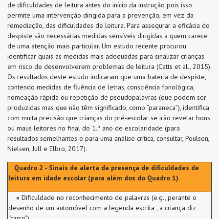
de dificuldades de leitura antes do início da instrução pois isso
permite uma intervenção dirigida para a prevenção, em vez da
remediação, das dificuldades de leitura. Para assegurar a eficácia do
despiste são necessárias medidas sensíveis dirigidas a quem carece
de uma atenção mais particular. Um estudo recente procurou
identificar quais as medidas mais adequadas para sinalizar crianças
em risco de desenvolverem problemas de leitura (Catts et al., 2015).
Os resultados deste estudo indicaram que uma bateria de despiste,
contendo medidas de fluência de letras, consciência fonológica,
nomeação rápida ou repetição de pseudopalavras (que podem ser
produzidas mas que não têm significado, como “paraneca”), identifica
com muita precisão que crianças do pré-escolar se irão revelar bons
ou maus leitores no final do 1.º ano de escolaridade (para
resultados semelhantes e para uma análise crítica, consultar, Poulsen,
Nielsen, Jull e Elbro, 2017).
Quadro 2 - Sinais de alerta da presença de dificuldades de
leitura em idade escolar (para além dos do Quadro 1).
»
Dificuldade no reconhecimento de palavras (e.g., perante o
desenho de um automóvel com a legenda escrita , a criança diz
“carro”)