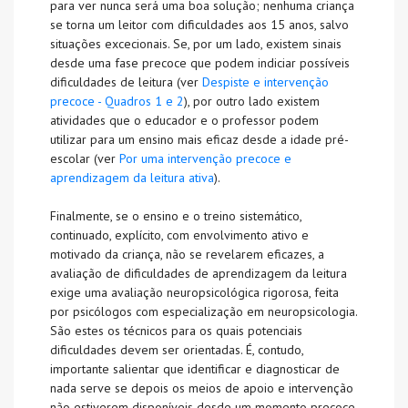
para ver nunca será uma boa solução; nenhuma criança
se torna um leitor com dificuldades aos 15 anos, salvo
situações excecionais. Se, por um lado, existem sinais
desde uma fase precoce que podem indiciar possíveis
dificuldades de leitura (ver
Despiste e intervenção
precoce - Quadros 1 e 2
), por outro lado existem
atividades que o educador e o professor podem
utilizar para um ensino mais eficaz desde a idade pré-
escolar (ver
Por uma intervenção precoce e
aprendizagem da leitura ativa
).
Finalmente, se o ensino e o treino sistemático,
continuado, explícito, com envolvimento ativo e
motivado da criança, não se revelarem eficazes, a
avaliação de dificuldades de aprendizagem da leitura
exige uma avaliação neuropsicológica rigorosa, feita
por psicólogos com especialização em neuropsicologia.
São estes os técnicos para os quais potenciais
dificuldades devem ser orientadas. É, contudo,
importante salientar que identificar e diagnosticar de
nada serve se depois os meios de apoio e intervenção
não estiverem disponíveis desde um momento precoce