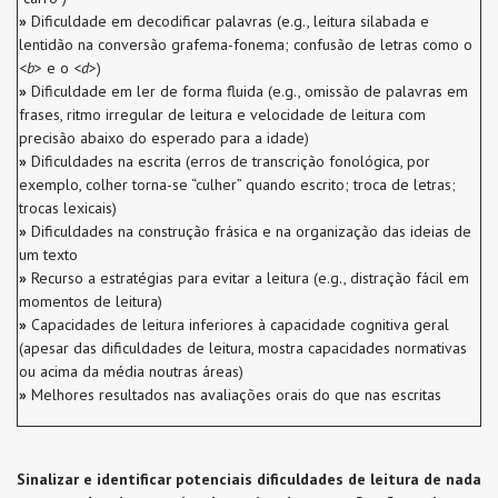
»
Dificuldade em decodificar palavras (e.g., leitura silabada e
lentidão na conversão grafema-fonema; confusão de letras como o
<
b
> e o <
d
>)
»
Dificuldade em ler de forma fluida (e.g., omissão de palavras em
frases, ritmo irregular de leitura e velocidade de leitura com
precisão abaixo do esperado para a idade)
»
Dificuldades na escrita (erros de transcrição fonológica, por
exemplo, colher torna-se “culher” quando escrito; troca de letras;
trocas lexicais)
»
Dificuldades na construção frásica e na organização das ideias de
um texto
»
Recurso a estratégias para evitar a leitura (e.g., distração fácil em
momentos de leitura)
»
Capacidades de leitura inferiores à capacidade cognitiva geral
(apesar das dificuldades de leitura, mostra capacidades normativas
ou acima da média noutras áreas)
»
Melhores resultados nas avaliações orais do que nas escritas
Sinalizar e identificar potenciais dificuldades de leitura de nada