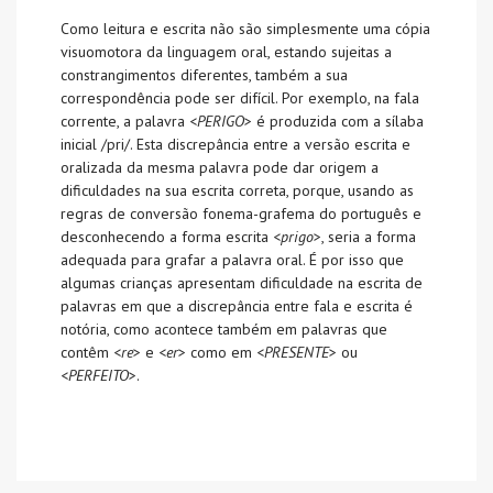
Como leitura e escrita não são simplesmente uma cópia
visuomotora da linguagem oral, estando sujeitas a
constrangimentos diferentes, também a sua
correspondência pode ser difícil. Por exemplo, na fala
corrente, a palavra <
PERIGO
> é produzida com a sílaba
inicial /pri/. Esta discrepância entre a versão escrita e
oralizada da mesma palavra pode dar origem a
dificuldades na sua escrita correta, porque, usando as
regras de conversão fonema-grafema do português e
desconhecendo a forma escrita <
prigo
>, seria a forma
adequada para grafar a palavra oral. É por isso que
algumas crianças apresentam dificuldade na escrita de
palavras em que a discrepância entre fala e escrita é
notória, como acontece também em palavras que
contêm <
re
> e <
er
> como em <
PRESENTE
> ou
<
PERFEITO
>.