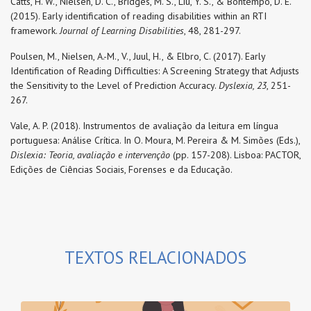
Catts, H. W., Nielsen, D. C., Bridges, M. S., Liu, Y. S., & Bontempo, D. E.
(2015). Early identification of reading disabilities within an RTI
framework.
Journal of Learning Disabilities
, 48, 281-297.
Poulsen, M., Nielsen, A.-M., V., Juul, H., & Elbro, C. (2017). Early
Identification of Reading Difficulties: A Screening Strategy that Adjusts
the Sensitivity to the Level of Prediction Accuracy.
Dyslexia, 23
, 251-
267.
Vale, A. P. (2018). Instrumentos de avaliação da leitura em língua
portuguesa: Análise Crítica. In O. Moura, M. Pereira & M. Simões (Eds.),
Dislexia: Teoria, avaliação e intervenção
(pp. 157-208). Lisboa: PACTOR,
Edições de Ciências Sociais, Forenses e da Educação.
TEXTOS RELACIONADOS