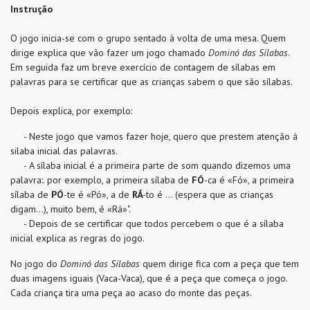
Instrução
O jogo inicia-se com o grupo sentado à volta de uma mesa. Quem
dirige explica que vão fazer um jogo chamado
Dominó das Sílabas
.
Em seguida faz um breve exercício de contagem de sílabas em
palavras para se certificar que as crianças sabem o que são sílabas.
Depois explica, por exemplo:
- Neste jogo que vamos fazer hoje, quero que prestem atenção à
silaba inicial das palavras.
- A sílaba inicial é a primeira parte de som quando dizemos uma
palavra:. por exemplo, a primeira sílaba de
FÓ
-ca é «Fó», a primeira
sílaba de
PÓ
-te é «Pó», a de
RÁ
-to é … (espera que as crianças
digam…), muito bem, é «Rá»".
- Depois de se certificar que todos percebem o que é a sílaba
inicial explica as regras do jogo.
No jogo do
Dominó das Sílabas
quem dirige fica com a peça que tem
duas imagens iguais (Vaca-Vaca), que é a peça que começa o jogo.
Cada criança tira uma peça ao acaso do monte das peças.