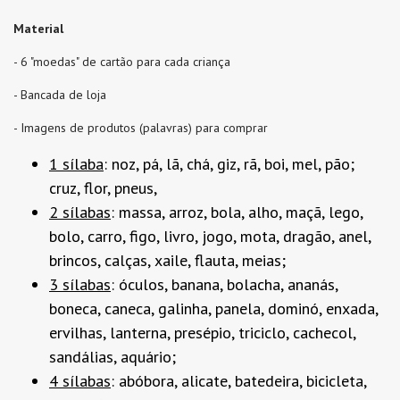
Material
- 6 "moedas" de cartão para cada criança
- Bancada de loja
- Imagens de produtos (palavras) para comprar
1 sílaba
: noz, pá, lã, chá, giz, rã, boi, mel, pão;
cruz, flor, pneus,
2 sílabas
: massa, arroz, bola, alho, maçã, lego,
bolo, carro, figo, livro, jogo, mota, dragão, anel,
brincos, calças, xaile, flauta, meias;
3 sílabas
: óculos, banana, bolacha, ananás,
boneca, caneca, galinha, panela, dominó, enxada,
ervilhas, lanterna, presépio, triciclo, cachecol,
sandálias, aquário;
4 sílabas
: abóbora, alicate, batedeira, bicicleta,