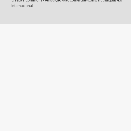
Creative Commons - Atribuição-NãoComercial-CompartilhaIgual 4.0
Internacional