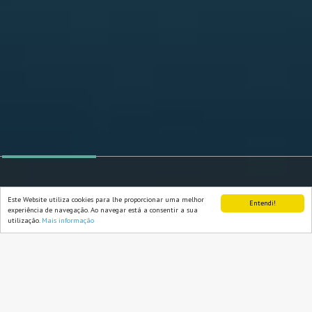
Este Website utiliza cookies para lhe proporcionar uma melhor
Entendi!
experiência de navegação. Ao navegar está a consentir a sua
utilização.
Mais informação
APRENDER
DESENVOLVER
PREPARAR